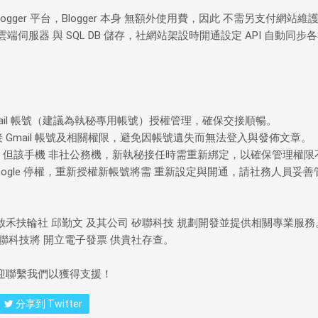
 Blogger 平台，Blogger 本身 無額外使用費，因此 不需另支付網站維
e 雲端伺服器 與 SQL DB 儲存，社網站架設時開通設定 API 自動同步
。
mail 帳號（建議為執秘專用帳號）授權管理，確保交接順暢。
接 Gmail 帳號及相關權限，避免因帳號遺失而無法登入與發佈文章。
碼，但該手機 非社公務機，新執秘接任時需重新綁定，以確保管理權限
Google 停權，重新授權新帳號將需 重新設定與開通，請社務人員妥
啟禾扶輪社 邱勤文 及其公司 矽聯科技 規劃開發並提供相關專業服務
矽聯科技將 開立電子發票 供貴社存查。
歡迎聯繫我們以獲得支援！
分享到 Twitter