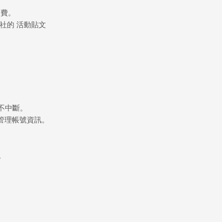
護費。
各社的 活動貼文
不中斷。
善管理帳號資訊。
。