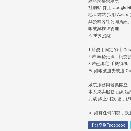
網站架構與維護
社網站 採用 Google
地區網站 採用 Azur
與授權各社公開資訊
帳號與權限管理
⚠ 重要提醒：
1.請使用固定的社 G
2.若 執秘更換，請交
3.若已綁定 手機號
🚨 如帳號遺失或遭 
系統服務與發票開立
本系統與服務 由高雄
完成 線上付款 後，
🔹 如有任何問題，
分享到Facebook