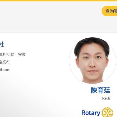
查詢
社
燈具批發、安裝
企業行
l.com
陳育廷
Rick