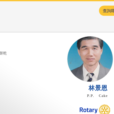
查詢
.餅乾
林景恩
P.P. Cake