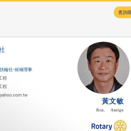
查詢
社
清湖扶輪社-候補理事
工程
工程
yahoo.com.tw
黃文敏
Rtn. Amigo