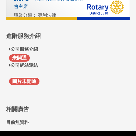
會主席
職業分類： 專利法律
職業： 惠爾智國際專利商標事務所
負責人
進階服務介紹
service@well-chief.com.tw
公司服務介紹
F
未開通
公司網站連結
圖片未開通
相關廣告
目前無資料