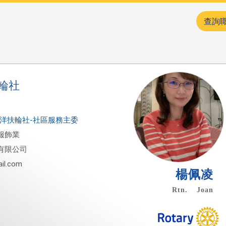
查詢
輪社
雄海洋扶輪社-社區服務主委
服飾業
有限公司
il.com
楊佩凌
Rtn. Joan