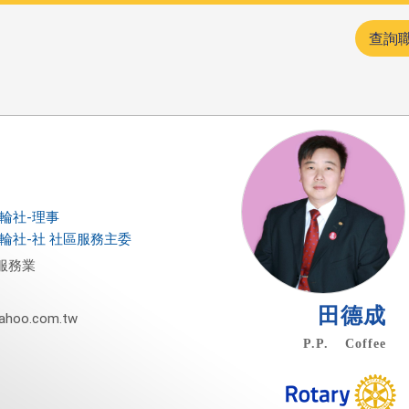
查詢
扶輪社-理事
春扶輪社-社 社區服務主委
服務業
田德成
ahoo.com.tw
P.P. Coffee