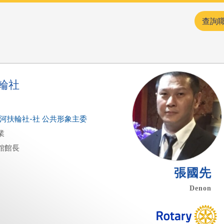
查詢
輪社
雄愛河扶輪社-社 公共形象主委
業
館館長
張國先
Denon