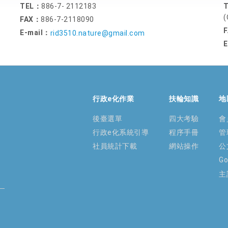
TEL：
886-7- 2112183
(
FAX：
886-7-2118090
E-mail：
rid3510.nature@gmail.com
E
行政e化作業
扶輪知識
地
後臺選單
四大考驗
會
行政e化系統引導
程序手冊
管
社員統計下載
網站操作
公
G
主