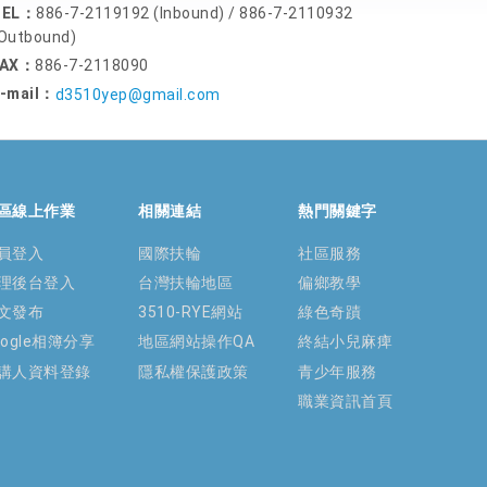
TEL：
886-7-2119192 (Inbound) / 886-7-2110932
Outbound)
FAX：
886-7-2118090
-mail：
d3510yep@gmail.com
區線上作業
相關連結
熱門關鍵字
員登入
國際扶輪
社區服務
理後台登入
台灣扶輪地區
偏鄉教學
文發布
3510-RYE網站
綠色奇蹟
oogle相簿分享
地區網站操作QA
終結小兒麻痺
講人資料登錄
隱私權保護政策
青少年服務
職業資訊首頁