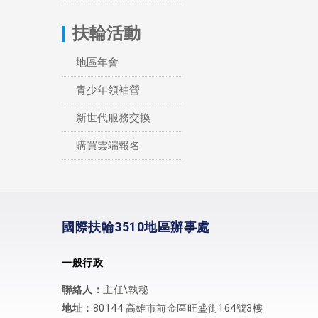
扶輪活動
地區年會
青少年領袖營
新世代服務交換
購買雲端報名
國際扶輪3510地區辦事處
一般行政
聯絡人：
主任\執秘
地址：
80144 高雄市前金區旺盛街164號3樓