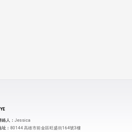
YE
聯絡人：
Jessica
地址：
80144 高雄市前金區旺盛街164號3樓