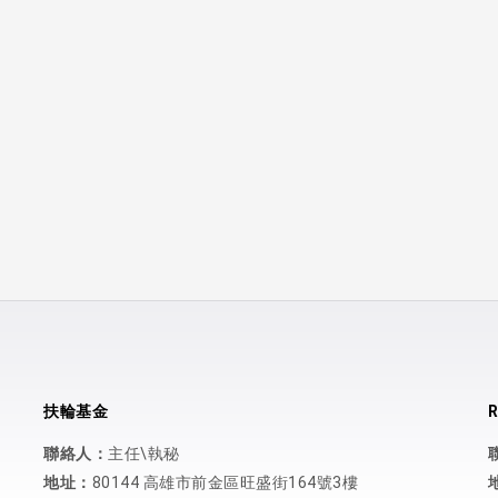
扶輪基金
R
聯絡人：
主任\執秘
地址：
80144 高雄市前金區旺盛街164號3樓