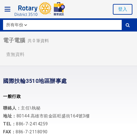
登入
電子電腦
共
0
筆資料
查無資料
國際扶輪3510地區辦事處
一般行政
聯絡人：
主任\執秘
地址：
80144 高雄市前金區旺盛街164號3樓
TEL：
886-7-2414259
FAX：
886-7-2118090