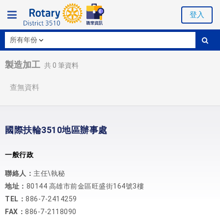
登入
製造加工
共
0
筆資料
查無資料
國際扶輪3510地區辦事處
一般行政
聯絡人：
主任\執秘
地址：
80144 高雄市前金區旺盛街164號3樓
TEL：
886-7-2414259
FAX：
886-7-2118090