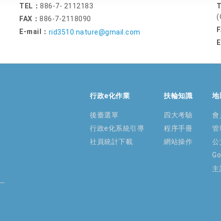
TEL：
886-7- 2112183
(
FAX：
886-7-2118090
E-mail：
rid3510.nature@gmail.com
E
行政e化作業
扶輪知識
地
後臺選單
四大考驗
會
行政e化系統引導
程序手冊
管
社員統計下載
網站操作
公
G
主