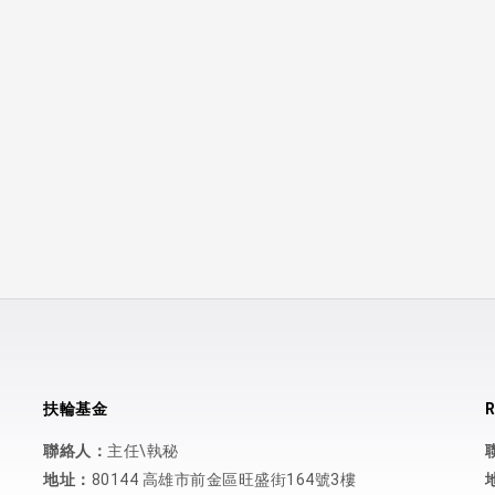
扶輪基金
R
聯絡人：
主任\執秘
地址：
80144 高雄市前金區旺盛街164號3樓