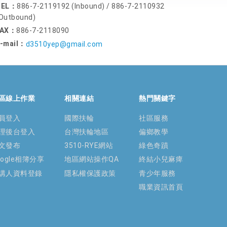
TEL：
886-7-2119192 (Inbound) / 886-7-2110932
Outbound)
FAX：
886-7-2118090
-mail：
d3510yep@gmail.com
區線上作業
相關連結
熱門關鍵字
員登入
國際扶輪
社區服務
理後台登入
台灣扶輪地區
偏鄉教學
文發布
3510-RYE網站
綠色奇蹟
oogle相簿分享
地區網站操作QA
終結小兒麻痺
講人資料登錄
隱私權保護政策
青少年服務
職業資訊首頁