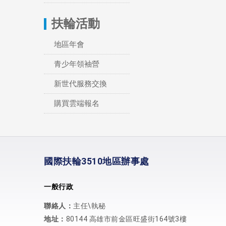
扶輪活動
地區年會
青少年領袖營
新世代服務交換
購買雲端報名
國際扶輪3510地區辦事處
一般行政
聯絡人：
主任\執秘
地址：
80144 高雄市前金區旺盛街164號3樓