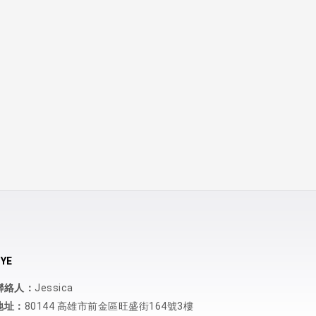
YE
聯絡人：
Jessica
地址：
80144 高雄市前金區旺盛街164號3樓