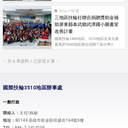
2016-17
三地區扶輪社聯合捐贈獎助金補
助屏東縣泰武鄉武潭國小圖書室
改善計畫
國際扶輪3480地區、3510地區及來自夏
威夷的5000地區聯合捐贈了新台幣3...
-- 共
6
筆資料 / 已呈現
6
筆 --
國際扶輪3510地區辦事處
一般行政
聯絡人：
主任\執秘
地址：
80144 高雄市前金區旺盛街164號3樓
TEL：
886-7-2414259