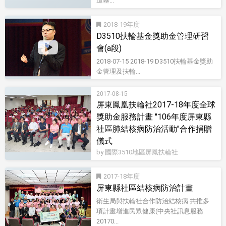
道基...
2018-19
D3510扶輪基金獎助金管理研習
會(a段)
2018-07-15 2018-19 D3510扶輪基金獎助
金管理及扶輪...
影音型錄
2017-08-15
屏東鳳凰扶輪社2017-18年度全球
獎助金服務計畫 "106年度屏東縣
社區肺結核病防治活動"合作捐贈
儀式
by 國際3510地區屏鳳扶輪社
2017-18
屏東縣社區結核病防治計畫
衛生局與扶輪社合作防治結核病 共推多
項計畫增進民眾健康(中央社訊息服務
20170...