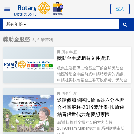
登入
獎助金服務
共
6
筆資料
所有
獎助金申請相關文件資訊
收集主委提供扶輪基金下的全球獎助金、
地區獎助金申請前或申請時所需的資訊。
申請社與扶輪基金主委可以參考。獎助金
申請表雲端硬碟含以下檔案:DG-地區獎助
金申請規範_地區初審申請表
所有
(中).docxDG-地區獎助金結案報告
邀請參加國際扶輪高雄六分區聯
書.docxDG-3.地區獎助金結案-講師領據
合社區服務-2019夢計畫-扶輪連
(範本)GG-全球獎助金申請規範_地區初審
結青銀世代共創夢想家園
申請表(中).docxGG-合作備忘錄
Cooperating_Organization_Memor...
感謝 扶輪社全體社友的大力支持
2019Dream Maker夢計畫 系列活動由弘