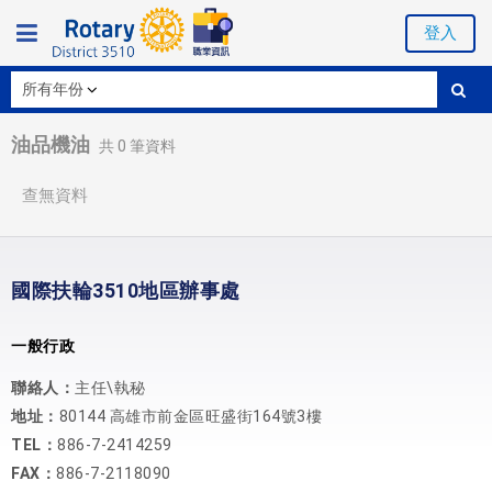
登入
油品機油
共
0
筆資料
查無資料
國際扶輪3510地區辦事處
一般行政
聯絡人：
主任\執秘
地址：
80144 高雄市前金區旺盛街164號3樓
TEL：
886-7-2414259
FAX：
886-7-2118090