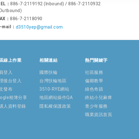
TEL：
886-7-2119192 (Inbound) / 886-7-2110932
Outbound)
FAX：
886-7-2118090
-mail：
d3510yep@gmail.com
區線上作業
相關連結
熱門關鍵字
員登入
國際扶輪
社區服務
理後台登入
台灣扶輪地區
偏鄉教學
文發布
3510-RYE網站
綠色奇蹟
oogle相簿分享
地區網站操作QA
終結小兒麻痺
講人資料登錄
隱私權保護政策
青少年服務
職業資訊首頁