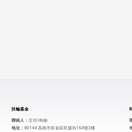
扶輪基金
R
聯絡人：
主任\執秘
地址：
80144 高雄市前金區旺盛街164號3樓