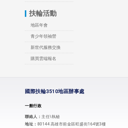
扶輪活動
地區年會
青少年領袖營
新世代服務交換
購買雲端報名
國際扶輪3510地區辦事處
一般行政
聯絡人：
主任\執秘
地址：
80144 高雄市前金區旺盛街164號3樓