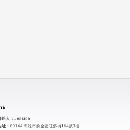
YE
聯絡人：
Jessica
地址：
80144 高雄市前金區旺盛街164號3樓