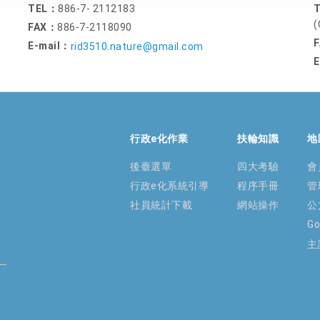
TEL：
886-7- 2112183
(
FAX：
886-7-2118090
E-mail：
rid3510.nature@gmail.com
E
行政e化作業
扶輪知識
地
後臺選單
四大考驗
會
行政e化系統引導
程序手冊
管
社員統計下載
網站操作
公
G
主