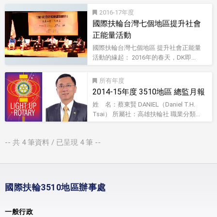
2016-17
國際扶輪台灣七個地區提升社會
正能量活動
國際扶輪台灣七個地區 提升社會正能量
活動的緣起： 2016年的春天，DK即...
所有
2014-15年度 3510地區 總監月報
姓 名：蔡東賢 DANIEL（Daniel T.H.
Tsai） 所屬社：高雄扶輪社 職業分類...
-- 共
4
筆資料 / 已呈現
4
筆 --
國際扶輪3510地區辦事處
一般行政