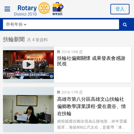
登入
扶輪新聞
共
4
筆資料
2018-19
扶輪社偏鄉關懷 成果發表會感謝
民視
影音型錄
2016-17
高雄市第八分區高雄文山扶輪社
偏鄉教學課業課程-愛在鹿谷、情
在扶輪
南投縣鹿谷鄉全境為丘陵地形，終年雲霧
籠罩，海拔800公尺左右，是臺灣「凍...