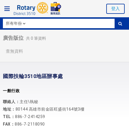
登入
廣告版位
共
0
筆資料
查無資料
國際扶輪3510地區辦事處
一般行政
聯絡人：
主任\執秘
地址：
80144 高雄市前金區旺盛街164號3樓
TEL：
886-7-2414259
FAX：
886-7-2118090