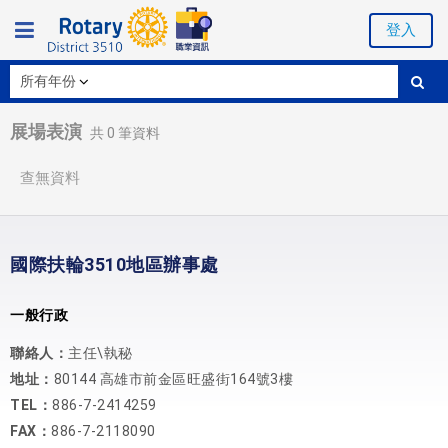
登入
展場表演
共
0
筆資料
查無資料
國際扶輪3510地區辦事處
一般行政
聯絡人：
主任\執秘
地址：
80144 高雄市前金區旺盛街164號3樓
TEL：
886-7-2414259
FAX：
886-7-2118090