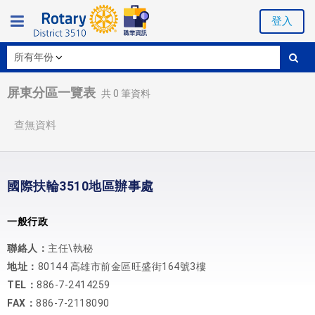
登入
屏東分區一覽表
共
0
筆資料
查無資料
國際扶輪3510地區辦事處
一般行政
聯絡人：
主任\執秘
地址：
80144 高雄市前金區旺盛街164號3樓
TEL：
886-7-2414259
FAX：
886-7-2118090