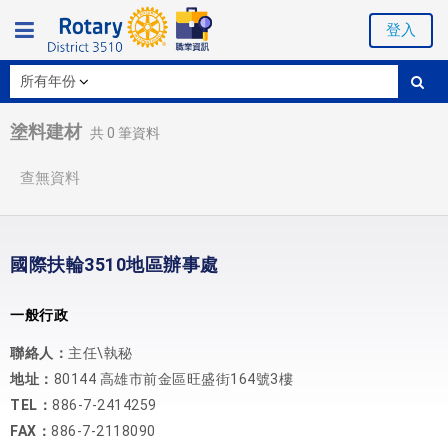
登入
塗料建材
共
0
筆資料
查無資料
國際扶輪3510地區辦事處
一般行政
聯絡人：
主任\執秘
地址：
80144 高雄市前金區旺盛街164號3樓
TEL：
886-7-2414259
FAX：
886-7-2118090