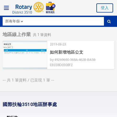
登入
地區線上作業
共
1
筆資料
2019-08-23
如何新增地區公文
by 49269690-368A-462B-BA58-
EB338D0308F2
-- 共
1
筆資料 / 已呈現
1
筆 --
國際扶輪3510地區辦事處