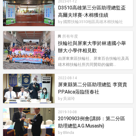
2023-01-12
D3510高雄第三分區助理總監盃
高爾夫球賽-木棉獲佳績
by 國際扶輪3510地區高雄木棉扶輪社
所有
扶輪社與屏東大學於林邊國小舉
辦大小學伴相見歡
由屏東東區扶輪社、屏東百合扶輪社及高
雄木棉扶輪社所共同贊助的偏鄉...
2022-08-14
屏東縣第二分區助理總監 李寶貴
P.P.Alica蒞臨恆春社
by 吳淑玲
2019-10-08
20190903例會(講師：第二分區
助理總監A.G.Musashi)
by Blinda