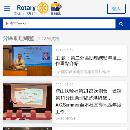
登入
分區助理總監
共
12
筆資料
2025-07-16
主 題：第二分區助理總監年度工
作重點介紹
by 國際3510地區高雄東區扶輪社
2024-08-20
旗山扶輪社第2123次例會，邀請
第11分區助理總監洪綺黛，
A.G.Summer至本社宣導地區年度
工作。
by sophy5417