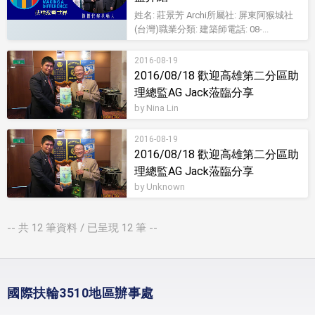
姓名: 莊景芳 Archi所屬社: 屏東阿猴城社
(台灣)職業分類: 建築師電話: 08-...
2016-08-19
2016/08/18 歡迎高雄第二分區助
理總監AG Jack蒞臨分享
by Nina Lin
2016-08-19
2016/08/18 歡迎高雄第二分區助
理總監AG Jack蒞臨分享
by Unknown
-- 共
12
筆資料 / 已呈現
12
筆 --
國際扶輪3510地區辦事處