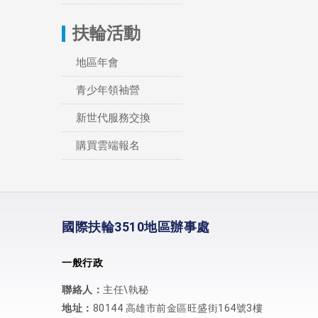
扶輪活動
地區年會
青少年領袖營
新世代服務交換
購買雲端報名
國際扶輪3510地區辦事處
一般行政
聯絡人：
主任\執秘
地址：
80144 高雄市前金區旺盛街164號3樓