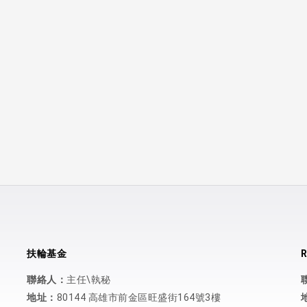
扶輪基金
R
聯絡人：
主任\執秘
地址：
80144 高雄市前金區旺盛街164號3樓