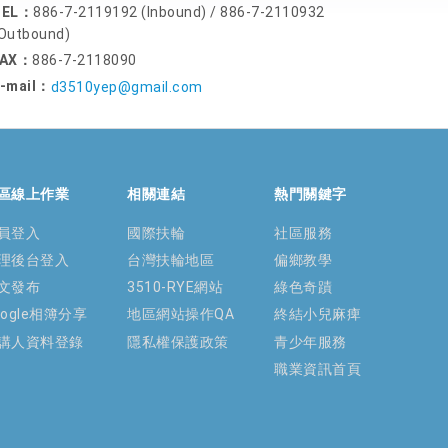
TEL：
886-7-2119192 (Inbound) / 886-7-2110932
Outbound)
FAX：
886-7-2118090
-mail：
d3510yep@gmail.com
區線上作業
相關連結
熱門關鍵字
員登入
國際扶輪
社區服務
理後台登入
台灣扶輪地區
偏鄉教學
文發布
3510-RYE網站
綠色奇蹟
oogle相簿分享
地區網站操作QA
終結小兒麻痺
講人資料登錄
隱私權保護政策
青少年服務
職業資訊首頁