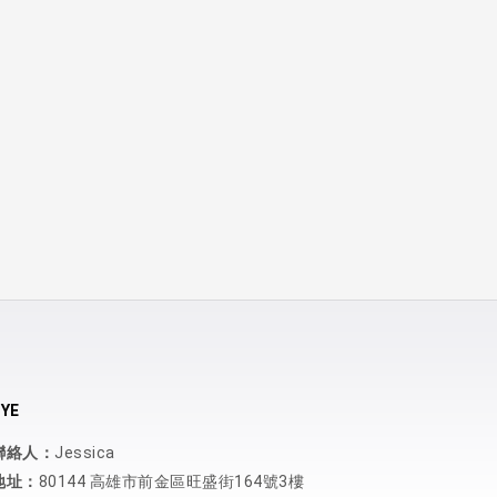
YE
聯絡人：
Jessica
地址：
80144 高雄市前金區旺盛街164號3樓