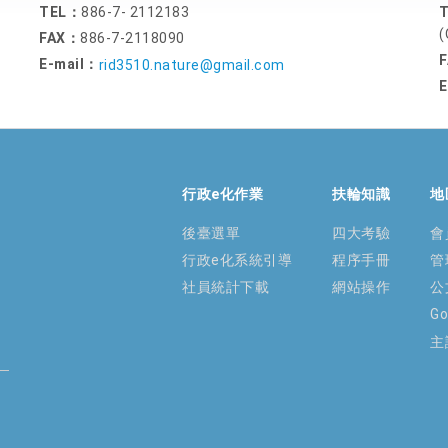
TEL：
886-7- 2112183
(
FAX：
886-7-2118090
E-mail：
rid3510.nature@gmail.com
E
行政e化作業
扶輪知識
地
後臺選單
四大考驗
會
行政e化系統引導
程序手冊
管
社員統計下載
網站操作
公
G
主