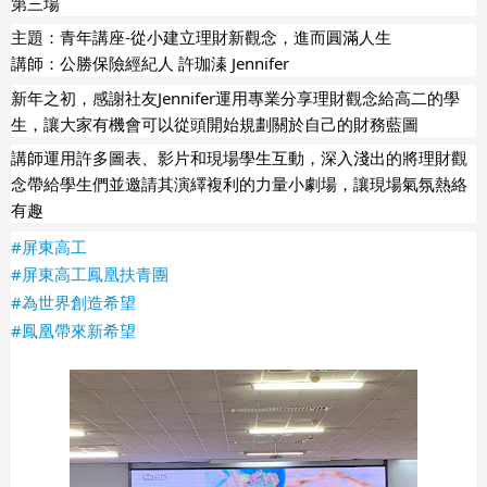
第三場
主題：青年講座-從小建立理財新觀念，進而圓滿人生
講師：公勝保險經紀人 許珈溱 Jennifer
新年之初，感謝社友Jennifer運用專業分享理財觀念給高二的學
生，讓大家有機會可以從頭開始規劃關於自己的財務藍圖
講師運用許多圖表、影片和現場學生互動，深入淺出的將理財觀
念帶給學生們並邀請其演繹複利的力量小劇場，讓現場氣氛熱絡
有趣
#屏東高工
#屏東高工鳳凰扶青團
#為世界創造希望
#鳳凰帶來新希望