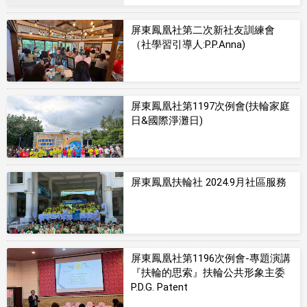
屏東鳳凰社第二次新社友訓練會
（社學習引導人:P.P.Anna)
屏東鳳凰社第1197次例會(扶輪家庭
日&國際淨灘日)
屏東鳳凰扶輪社 2024.9月社區服務
屏東鳳凰社第1196次例會-專題演講
『扶輪的思索』扶輪公共形象主委
P.D.G. Patent