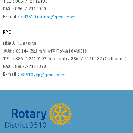
TEL：
886-7- 2112183
FAX：
886-7-2118090
E-mail：
rid3510.nature@gmail.com
RYE
聯絡人：
Jessica
地址：
80144 高雄市前金區旺盛街164號3樓
TEL：
886-7-2119192 (Inbound) / 886-7-2110932 (Outbound)
FAX：
886-7-2118090
E-mail：
d3510yep@gmail.com