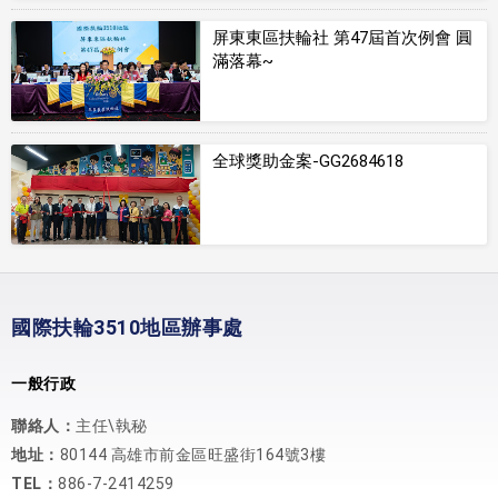
屏東東區扶輪社 第47屆首次例會 圓
滿落幕~
全球獎助金案-GG2684618
國際扶輪3510地區辦事處
一般行政
聯絡人：
主任\執秘
地址：
80144 高雄市前金區旺盛街164號3樓
TEL：
886-7-2414259