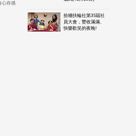
有心存感
拾穗扶輪社第35屆社
員大會，豐收滿滿、
快樂歡笑的夜晚!