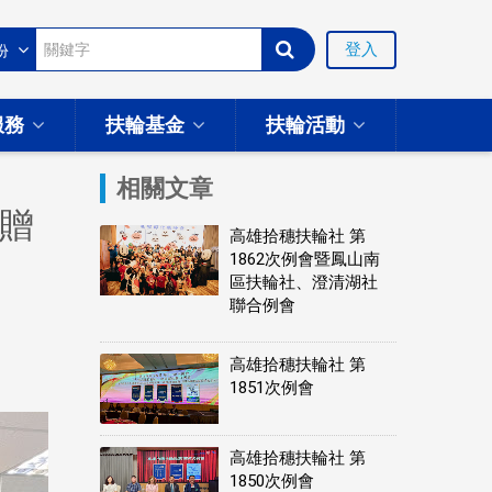
登入
服務
扶輪基金
扶輪活動
相關文章
贈
高雄拾穗扶輪社 第
1862次例會暨鳳山南
區扶輪社、澄清湖社
聯合例會
高雄拾穗扶輪社 第
1851次例會
高雄拾穗扶輪社 第
1850次例會