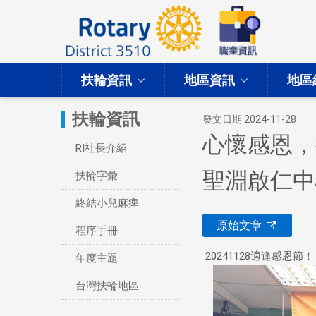
扶輪資訊
地區資訊
地區
扶輪資訊
發文日期 2024-11-28
心懷感恩，
RI社長介紹
聖淵啟仁中
扶輪字彙
終結小兒麻痺
原始文章
程序手冊
20241128適逢感恩節！
年度主題
台灣扶輪地區