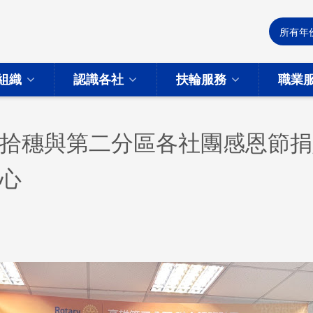
組織
認識各社
扶輪服務
職業
拾穗與第二分區各社團感恩節捐
心