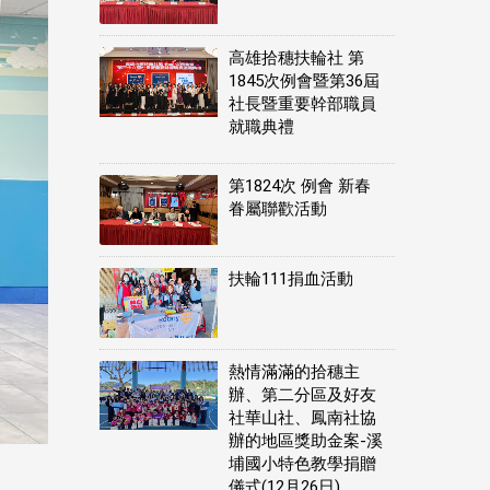
高雄拾穗扶輪社 第
1845次例會暨第36屆
社長暨重要幹部職員
就職典禮
第1824次 例會 新春
眷屬聯歡活動
扶輪111捐血活動
熱情滿滿的拾穗主
辦、第二分區及好友
社華山社、鳳南社協
辦的地區獎助金案-溪
埔國小特色教學捐贈
儀式(12月26日)