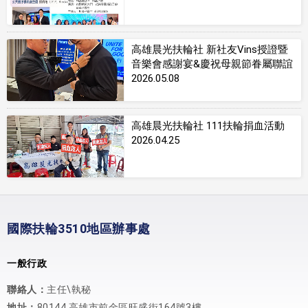
高雄晨光扶輪社 新社友Vins授證暨
音樂會感謝宴&慶祝母親節眷屬聯誼
2026.05.08
高雄晨光扶輪社 111扶輪捐血活動
2026.04.25
國際扶輪3510地區辦事處
一般行政
聯絡人：
主任\執秘
地址：
80144 高雄市前金區旺盛街164號3樓