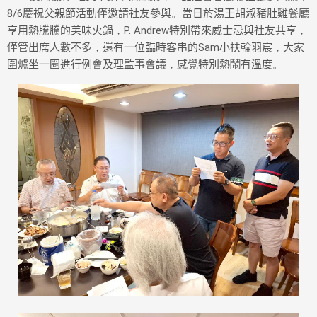
8/6
慶祝父親節活動僅邀請社友參與
。
當日於湯王胡淑豬肚雞餐廳
享用熱騰騰的美味火鍋
，
P. Andrew
特別帶來威士忌與社友共享
，
僅管出席人數不多
，
還有一位臨時客串的
Sam
小扶輪羽宸
，
大家
圍爐坐一圈進行例會及理監事會議
，
感覺特別熱
鬧
有溫度
。