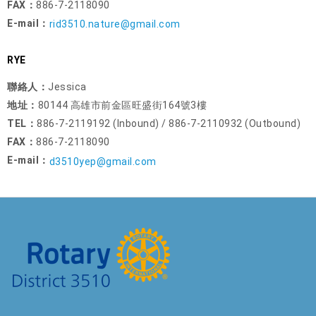
FAX：
886-7-2118090
E-mail：
rid3510.nature@gmail.com
RYE
聯絡人：
Jessica
地址：
80144 高雄市前金區旺盛街164號3樓
TEL：
886-7-2119192 (Inbound) / 886-7-2110932 (Outbound)
FAX：
886-7-2118090
E-mail：
d3510yep@gmail.com