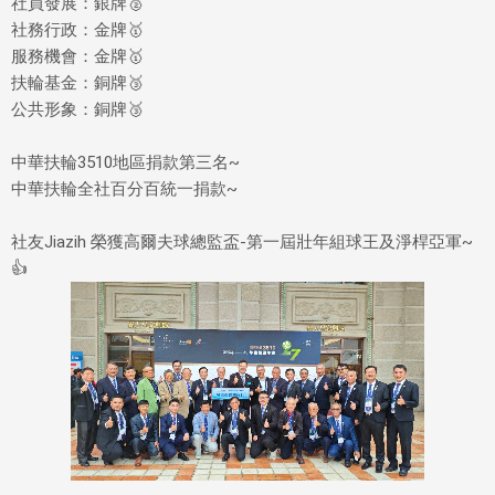
社員發展：銀牌
🥈
社務行政：金牌
🥇
服務機會：金牌
🥇
扶輪基金：銅牌
🥉
公共形象：銅牌
🥉
中華扶輪3510地區捐款第三名~
中華扶輪全社百分百統一捐款~
社友Jiazih 榮獲高爾夫球總監盃-第一屆壯年組球王及淨桿亞軍~
👍