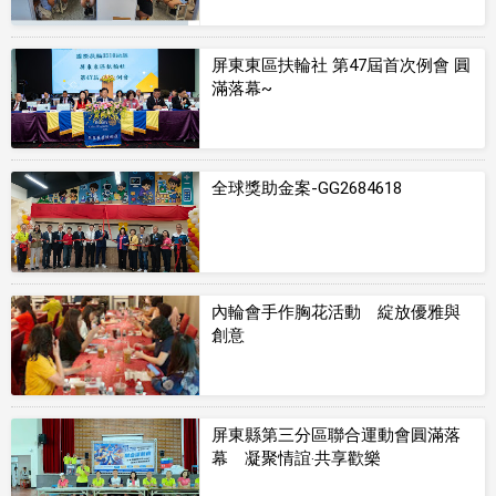
屏東東區扶輪社 第47屆首次例會 圓
滿落幕~
全球獎助金案-GG2684618
內輪會手作胸花活動 綻放優雅與
創意
屏東縣第三分區聯合運動會圓滿落
幕 凝聚情誼‧共享歡樂