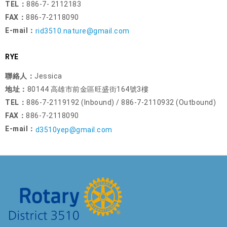
TEL：
886-7- 2112183
FAX：
886-7-2118090
E-mail：
rid3510.nature@gmail.com
RYE
聯絡人：
Jessica
地址：
80144 高雄市前金區旺盛街164號3樓
TEL：
886-7-2119192 (Inbound) / 886-7-2110932 (Outbound)
FAX：
886-7-2118090
E-mail：
d3510yep@gmail.com