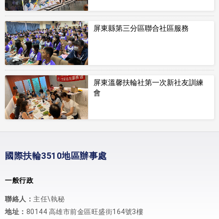
屏東縣第三分區聯合社區服務
屏東溫馨扶輪社第一次新社友訓練
會
國際扶輪3510地區辦事處
一般行政
聯絡人：
主任\執秘
地址：
80144 高雄市前金區旺盛街164號3樓