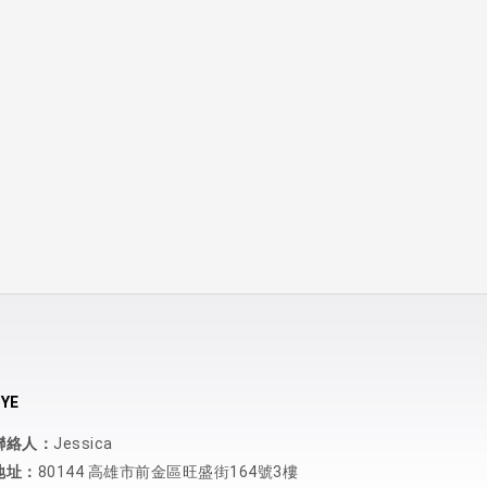
YE
聯絡人：
Jessica
地址：
80144 高雄市前金區旺盛街164號3樓