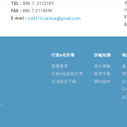
TEL：
886-7- 2112183
(
FAX：
886-7-2118090
E-mail：
rid3510.nature@gmail.com
E
行政e化作業
扶輪知識
地
後臺選單
四大考驗
會
行政e化系統引導
程序手冊
管
社員統計下載
網站操作
公
G
主