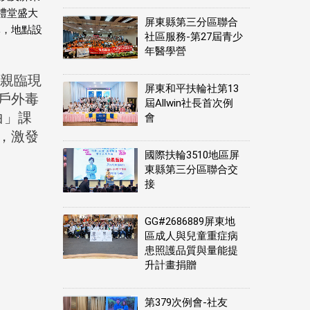
禮堂盛大
屏東縣第三分區聯合
隊，地點設
社區服務-第27屆青少
年醫學營
也親臨現
屏東和平扶輪社第13
戶外毒
屆Allwin社長首次例
白」課
會
，激發
國際扶輪3510地區屏
東縣第三分區聯合交
接
GG#2686889屏東地
區成人與兒童重症病
患照護品質與量能提
升計畫捐贈
第379次例會-社友