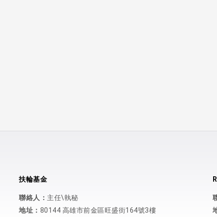
扶輪基金
R
聯絡人：
主任\執秘
地址：
80144 高雄市前金區旺盛街164號3樓