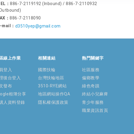
TEL：
886-7-2119192 (Inbound) / 886-7-2110932
Outbound)
FAX：
886-7-2118090
-mail：
d3510yep@gmail.com
區線上作業
相關連結
熱門關鍵字
員登入
國際扶輪
社區服務
理後台登入
台灣扶輪地區
偏鄉教學
文發布
3510-RYE網站
綠色奇蹟
oogle相簿分享
地區網站操作QA
終結小兒麻痺
講人資料登錄
隱私權保護政策
青少年服務
職業資訊首頁