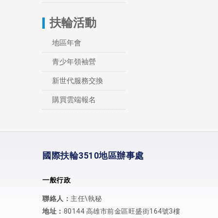
扶輪活動
地區年會
青少年領袖營
新世代服務交換
購買雲端報名
國際扶輪3510地區辦事處
一般行政
聯絡人：
主任\執秘
地址：
80144 高雄市前金區旺盛街164號3樓