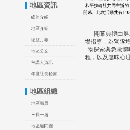
地區資訊
和平扶輪社共同主辦的「
開幕。此次活動共有11
總監介紹
地區介紹
開幕典禮由屏東溫
總監月報
場指導，為營隊
物探索與急救體
地區公文
程，以及趣味心理
主講人資訊
年度社長秘書
地區組織
地區職員
三長一處
地區顧問團