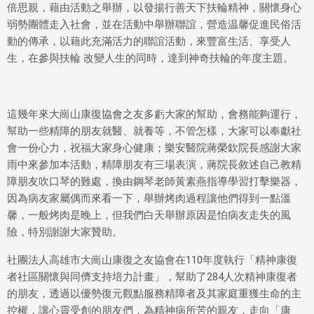
倍思親，藉由活動之舉辦，以發揚行善天下扶輪精神，關懷身心
弱勢團體走入社會，並在活動中舉辦聯誼，營造温馨促進民俗活
動的傳承，以藉此充滿活力的聯誼活動，來豐富生活、享受人
生，在參與扶輪 改變人生的同時，達到神奇扶輪的年度主題。
這幾年來大崗山康復協會之友多虧大家的幫助，會務能夠運行，
幫助一些精障的朋友就醫、就養等，不管怎樣，大家可以奉獻社
會一份心力，祝福大家身心健康；樂安醫院蔣榮欽院長感謝大家
雨中來參加本活動，精障朋友有三場表演，蔣院長敘述自己教精
障朋友吹口琴的難處，換由鋼琴老師黃素燕指導學習打擊樂器，
因為病友家屬偶而來看一下，舉辦烤肉過程讓他們得到一點溫
馨，一般烤肉是晚上，但我們白天舉辦原因是怕病友走失的風
險，特別謝謝大家贊助。
社團法人高雄市大崗山康復之友協會在110年度執行「精神康復
者社區關懷與同儕支持培力計畫」，幫助了284人次精神康復者
的朋友，透過以優勢復元觀點服務精障者及其家庭重獲生命的主
控權，讓心靈受創的朋友們，為精神病所苦的親友，走向「康