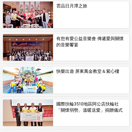
雲品日月潭之旅
有您有愛公益音樂會 傳遞愛與關懷
的音樂饗宴
快樂出遊 屏東萬金教堂＆紫心樓
國際扶輪3510地區阿公店扶輪社
「關懷弱勢、溫暖送愛」捐贈儀式