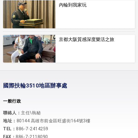
內輪到我家玩
京都大阪質感深度樂活之旅
國際扶輪3510地區辦事處
一般行政
聯絡人：
主任\執秘
地址：
80144 高雄市前金區旺盛街164號3樓
TEL：
886-7-2414259
FAX：
886-7-2118090