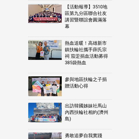
【活動報導】3510地
區第九分區聯合社友
講習暨聯誼會圓滿落
幕
熱血送暖！高雄新市
鎮扶輪社攜手薛氏宗
祠 茄萣捐血活動募得
385袋熱血
參與地區扶輪之子捐
贈活動心得
出訪韓國姊妹社馬山
內西扶輪社相約(濟州
島)
勇敢追夢自我實踐