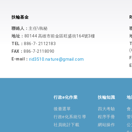
扶輪基金
R
聯絡人：
主任\執秘
地址：
80144 高雄市前金區旺盛街164號3樓
TEL：
886-7- 2112183
(
FAX：
886-7-2118090
E-mail：
rid3510.nature@gmail.com
E
行政e化作業
扶輪知識
地
後臺選單
四大考驗
會
行政e化系統引導
程序手冊
管
社員統計下載
網站操作
公