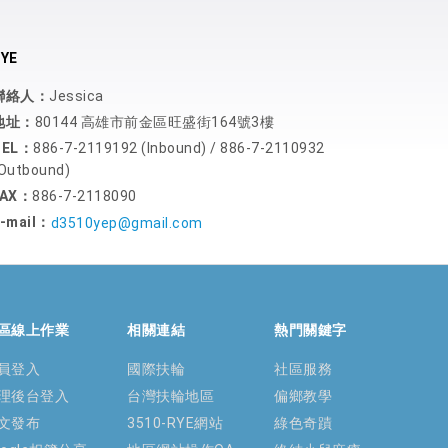
YE
聯絡人：
Jessica
地址：
80144 高雄市前金區旺盛街164號3樓
TEL：
886-7-2119192 (Inbound) / 886-7-2110932
Outbound)
FAX：
886-7-2118090
-mail：
d3510yep@gmail.com
區線上作業
相關連結
熱門關鍵字
員登入
國際扶輪
社區服務
理後台登入
台灣扶輪地區
偏鄉教學
文發布
3510-RYE網站
綠色奇蹟