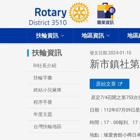
扶輪資訊
地區資訊
地區
扶輪資訊
發文日期 2024-01-10
新市鎮社第
RI社長介紹
扶輪字彙
原始文章
終結小兒麻痺
原定7/4召開之第753
程序手冊
日期：112年07月09日
年度主題
時間：17：00報到、17
台灣扶輪地區
地點：臻愛會館小樽日本