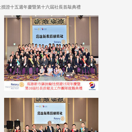
社授證十五週年慶暨第十六屆社長首敲典禮