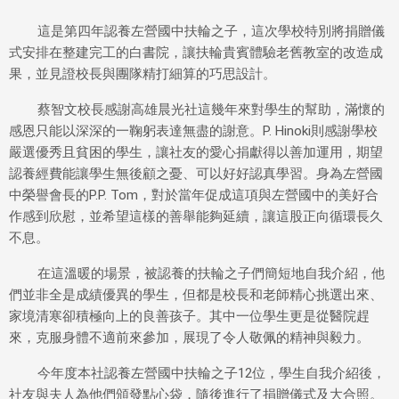
這是第四年認養左營國中扶輪之子，這次學校特別將捐贈儀
式安排在整建完工的白書院，讓扶輪貴賓體驗老舊教室的改造成
果，並見證校長與團隊精打細算的巧思設計。
蔡智文校長感謝高雄晨光社這幾年來對學生的幫助，滿懷的
感恩只能以深深的一鞠躬表達無盡的謝意。
P. Hinoki
則感謝學校
嚴選優秀且貧困的學生，讓社友的愛心捐獻得以善加運用，期望
認養經費能讓學生無後顧之憂、可以好好認真學習。身為左營國
中榮譽會長的
P.P. Tom
，對於當年促成這項與左營國中的美好合
作感到欣慰，並希望這樣的善舉能夠延續，讓這股正向循環長久
不息。
在這溫暖的場景，被認養的扶輪之子們簡短地自我介紹，他
們並非全是成績優異的學生，但都是校長和老師精心挑選出來、
家境清寒卻積極向上的良善孩子。其中一位學生更是從醫院趕
來，克服身體不適前來參加，展現了令人敬佩的精神與毅力。
今年度本社認養左營國中扶輪之子
12
位，學生自我介紹後，
社友與夫人為他們頒發點心袋，隨後進行了捐贈儀式及大合照。