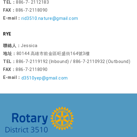
TEL：
886-7- 2112183
FAX：
886-7-2118090
E-mail：
rid3510.nature@gmail.com
RYE
聯絡人：
Jessica
地址：
80144 高雄市前金區旺盛街164號3樓
TEL：
886-7-2119192 (Inbound) / 886-7-2110932 (Outbound)
FAX：
886-7-2118090
E-mail：
d3510yep@gmail.com