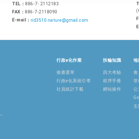
TEL：
886-7- 2112183
(
FAX：
886-7-2118090
E-mail：
rid3510.nature@gmail.com
E
行政e化作業
扶輪知識
地
後臺選單
四大考驗
會
行政e化系統引導
程序手冊
管
社員統計下載
網站操作
公
G
主