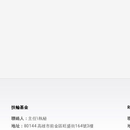
扶輪基金
R
聯絡人：
主任\執秘
地址：
80144 高雄市前金區旺盛街164號3樓