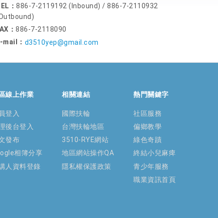
TEL：
886-7-2119192 (Inbound) / 886-7-2110932
Outbound)
FAX：
886-7-2118090
-mail：
d3510yep@gmail.com
區線上作業
相關連結
熱門關鍵字
員登入
國際扶輪
社區服務
理後台登入
台灣扶輪地區
偏鄉教學
文發布
3510-RYE網站
綠色奇蹟
oogle相簿分享
地區網站操作QA
終結小兒麻痺
講人資料登錄
隱私權保護政策
青少年服務
職業資訊首頁