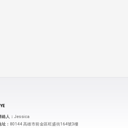
YE
聯絡人：
Jessica
地址：
80144 高雄市前金區旺盛街164號3樓