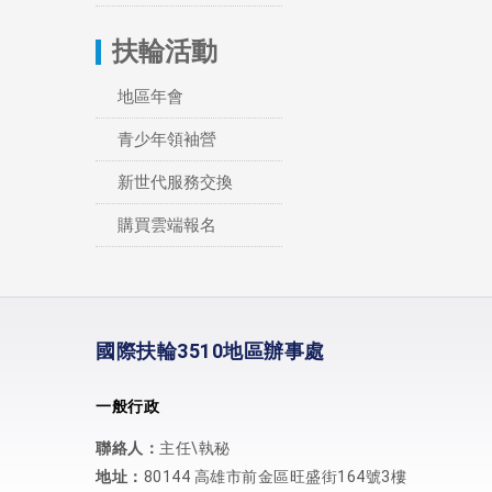
扶輪活動
地區年會
青少年領袖營
新世代服務交換
購買雲端報名
國際扶輪3510地區辦事處
一般行政
聯絡人：
主任\執秘
地址：
80144 高雄市前金區旺盛街164號3樓