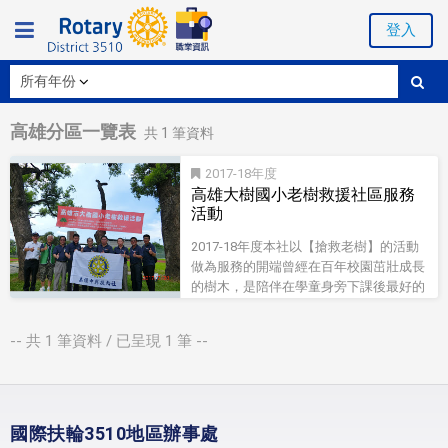
登入
高雄分區一覽表
共
1
筆資料
2017-18
高雄大樹國小老樹救援社區服務
活動
2017-18年度本社以【搶救老樹】的活動
做為服務的開端曾經在百年校園茁壯成長
的樹木，是陪伴在學童身旁下課後最好的
玩伴這幾年卻大量的衰敗死亡，同時也帶
走我們的童年歡樂記憶。...
-- 共
1
筆資料 / 已呈現
1
筆 --
國際扶輪3510地區辦事處