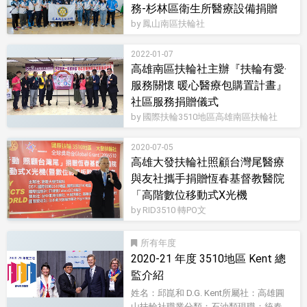
務-杉林區衛生所醫療設備捐贈
by 鳳山南區扶輪社
2022-01-07
高雄南區扶輪社主辦『扶輪有愛‧
服務關懷 暖心醫療包購置計晝』
社區服務捐贈儀式
by 國際扶輪3510地區高雄南區扶輪社
2020-07-05
高雄大發扶輪社照顧台灣尾醫療
與友社攜手捐贈恆春基督教醫院
「高階數位移動式X光機
by RID3510 轉PO文
所有
2020-21 年度 3510地區 Kent 總
監介紹
姓名：邱崑和 D.G. Kent所屬社：高雄圓
山扶輪社職業分類：石油類現職：統春...