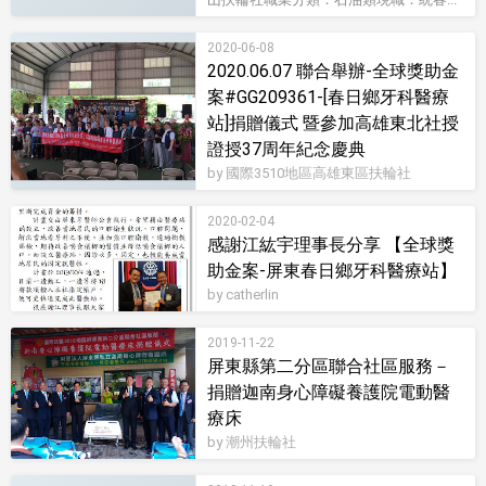
2020-06-08
2020.06.07 聯合舉辦-全球獎助金
案#GG209361-[春日鄉牙科醫療
站]捐贈儀式 暨參加高雄東北社授
證授37周年紀念慶典
by 國際3510地區高雄東區扶輪社
2020-02-04
感謝江紘宇理事長分享 【全球獎
助金案-屏東春日鄉牙科醫療站】
by catherlin
2019-11-22
屏東縣第二分區聯合社區服務－
捐贈迦南身心障礙養護院電動醫
療床
by 潮州扶輪社