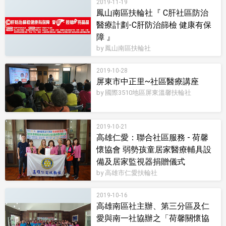
2019-11-19
鳳山南區扶輪社『 C肝社區防治
醫療計劃-C肝防治篩檢 健康有保
障 』
by 鳳山南區扶輪社
2019-10-28
屏東市中正里~社區醫療講座
by 國際3510地區屏東溫馨扶輪社
2019-10-21
高雄仁愛：聯合社區服務 - 荷馨
懷協會 弱勢孩童居家醫療輔具設
備及居家監視器捐贈儀式
by 高雄市仁愛扶輪社
2019-10-16
高雄南區社主辦、第三分區及仁
愛與南一社協辦之「荷馨關懷協