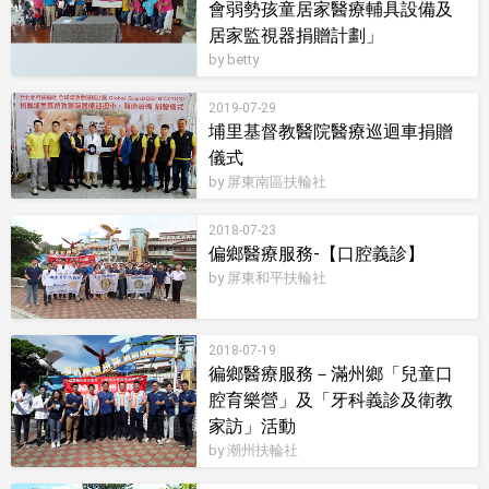
會弱勢孩童居家醫療輔具設備及
居家監視器捐贈計劃」
by betty
2019-07-29
埔里基督教醫院醫療巡迴車捐贈
儀式
by 屏東南區扶輪社
2018-07-23
偏鄉醫療服務-【口腔義診】
by 屏東和平扶輪社
2018-07-19
徧鄉醫療服務－滿州鄉「兒童口
腔育樂營」及「牙科義診及衛教
家訪」活動
by 潮州扶輪社