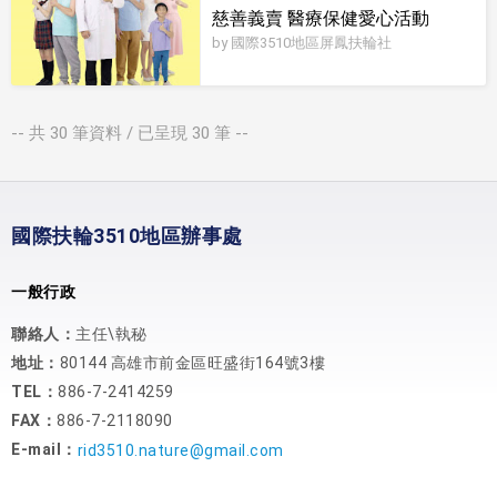
慈善義賣 醫療保健愛心活動
by 國際3510地區屏鳳扶輪社
-- 共
30
筆資料 / 已呈現
30
筆 --
國際扶輪3510地區辦事處
一般行政
聯絡人：
主任\執秘
地址：
80144 高雄市前金區旺盛街164號3樓
TEL：
886-7-2414259
FAX：
886-7-2118090
E-mail：
rid3510.nature@gmail.com