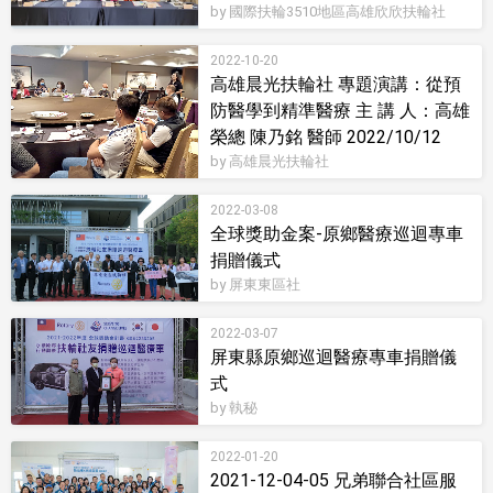
by 國際扶輪3510地區高雄欣欣扶輪社
2022-10-20
高雄晨光扶輪社 專題演講：從預
防醫學到精準醫療 主 講 人：高雄
榮總 陳乃銘 醫師 2022/10/12
by 高雄晨光扶輪社
2022-03-08
全球獎助金案-原鄉醫療巡迴專車
捐贈儀式
by 屏東東區社
2022-03-07
屏東縣原鄉巡迴醫療專車捐贈儀
式
by 執秘
2022-01-20
2021-12-04-05 兄弟聯合社區服