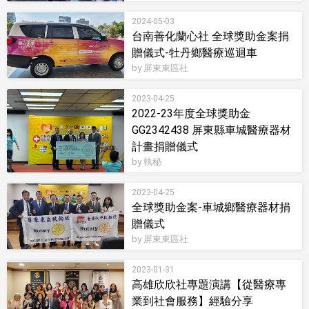
2024-05-03
台南善化蘭心社 全球獎助金案捐
贈儀式-牡丹鄉醫療巡迴車
by 屏東東區社
2023-04-25
2022-23年度全球獎助金
GG2342438 屏東縣車城醫療器材
計畫捐贈儀式
by 執秘
2023-04-25
全球獎助金案-車城鄉醫療器材捐
贈儀式
by 屏東東區社
2023-01-31
高雄欣欣社專題演講【從醫療專
業到社會服務】經驗分享