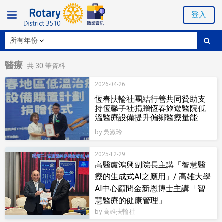
登入
醫療
共
30
筆資料
2026-04-26
恆春扶輪社團結行善共同贊助支
持恆馨子社捐贈恆春旅遊醫院低
溫醫療設備提升偏鄉醫療量能
by 吳淑玲
2025-12-29
高醫盧鴻興副院長主講「智慧醫
療的生成式AI之應用」/ 高雄大學
AI中心顧問金新恩博士主講「智
慧醫療的健康管理」
by 高雄扶輪社