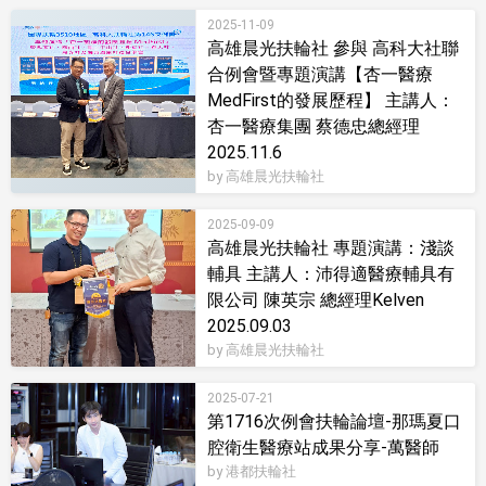
2025-11-09
高雄晨光扶輪社 參與 高科大社聯
合例會暨專題演講【杏一醫療
MedFirst的發展歷程】 主講人：
杏一醫療集團 蔡德忠總經理
2025.11.6
by 高雄晨光扶輪社
2025-09-09
高雄晨光扶輪社 專題演講：淺談
輔具 主講人：沛得適醫療輔具有
限公司 陳英宗 總經理Kelven
2025.09.03
by 高雄晨光扶輪社
2025-07-21
第1716次例會扶輪論壇-那瑪夏口
腔衛生醫療站成果分享-萬醫師
by 港都扶輪社