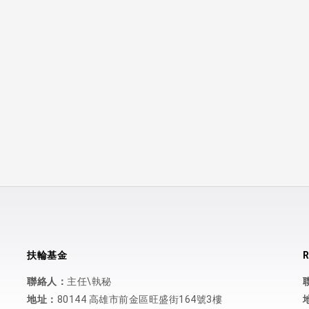
扶輪基金
R
聯絡人：
主任\執秘
地址：
80144 高雄市前金區旺盛街164號3樓