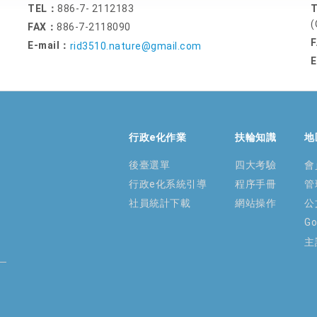
TEL：
886-7- 2112183
(
FAX：
886-7-2118090
E-mail：
rid3510.nature@gmail.com
E
行政e化作業
扶輪知識
地
後臺選單
四大考驗
會
行政e化系統引導
程序手冊
管
社員統計下載
網站操作
公
G
主