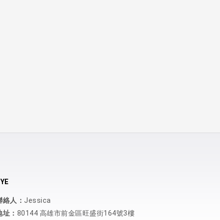
YE
聯絡人：
Jessica
地址：
80144 高雄市前金區旺盛街164號3樓