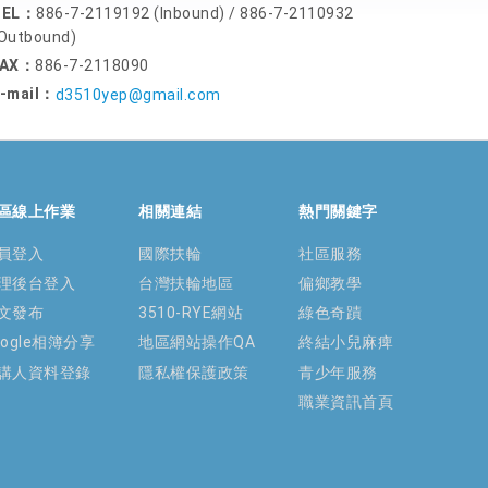
TEL：
886-7-2119192 (Inbound) / 886-7-2110932
Outbound)
FAX：
886-7-2118090
-mail：
d3510yep@gmail.com
區線上作業
相關連結
熱門關鍵字
員登入
國際扶輪
社區服務
理後台登入
台灣扶輪地區
偏鄉教學
文發布
3510-RYE網站
綠色奇蹟
oogle相簿分享
地區網站操作QA
終結小兒麻痺
講人資料登錄
隱私權保護政策
青少年服務
職業資訊首頁