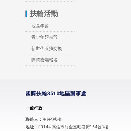
扶輪活動
地區年會
青少年領袖營
新世代服務交換
購買雲端報名
國際扶輪3510地區辦事處
一般行政
聯絡人：
主任\執秘
地址：
80144 高雄市前金區旺盛街164號3樓