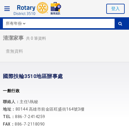
登入
清潔家事
共
0
筆資料
查無資料
國際扶輪3510地區辦事處
一般行政
聯絡人：
主任\執秘
地址：
80144 高雄市前金區旺盛街164號3樓
TEL：
886-7-2414259
FAX：
886-7-2118090