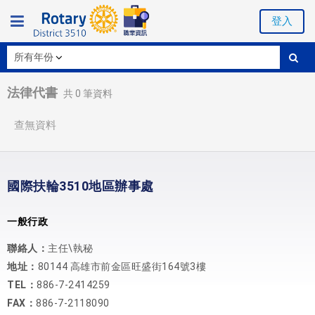
登入
法律代書
共
0
筆資料
查無資料
國際扶輪3510地區辦事處
一般行政
聯絡人：
主任\執秘
地址：
80144 高雄市前金區旺盛街164號3樓
TEL：
886-7-2414259
FAX：
886-7-2118090