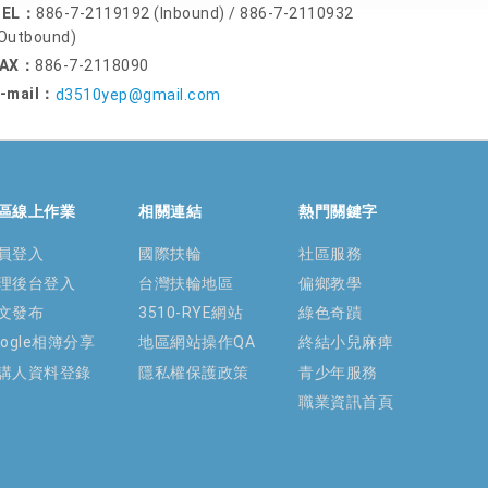
TEL：
886-7-2119192 (Inbound) / 886-7-2110932
Outbound)
FAX：
886-7-2118090
-mail：
d3510yep@gmail.com
區線上作業
相關連結
熱門關鍵字
員登入
國際扶輪
社區服務
理後台登入
台灣扶輪地區
偏鄉教學
文發布
3510-RYE網站
綠色奇蹟
oogle相簿分享
地區網站操作QA
終結小兒麻痺
講人資料登錄
隱私權保護政策
青少年服務
職業資訊首頁