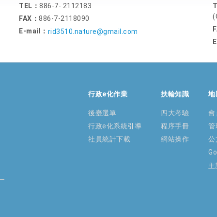
TEL：
886-7- 2112183
(
FAX：
886-7-2118090
E-mail：
rid3510.nature@gmail.com
E
行政e化作業
扶輪知識
地
後臺選單
四大考驗
會
行政e化系統引導
程序手冊
管
社員統計下載
網站操作
公
G
主