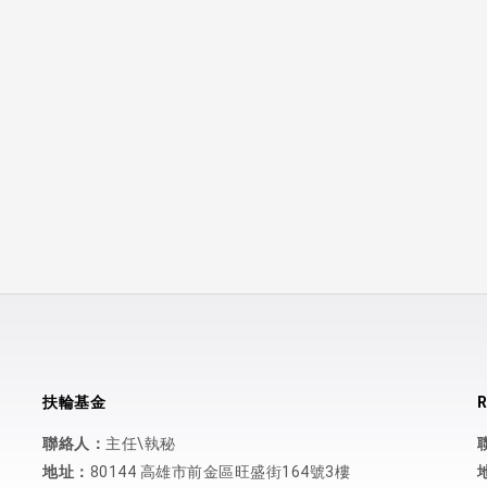
扶輪基金
R
聯絡人：
主任\執秘
地址：
80144 高雄市前金區旺盛街164號3樓