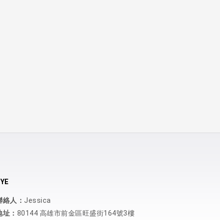
YE
聯絡人：
Jessica
地址：
80144 高雄市前金區旺盛街164號3樓