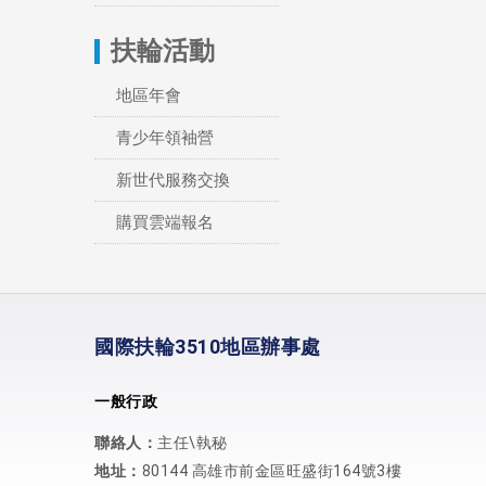
扶輪活動
地區年會
青少年領袖營
新世代服務交換
購買雲端報名
國際扶輪3510地區辦事處
一般行政
聯絡人：
主任\執秘
地址：
80144 高雄市前金區旺盛街164號3樓