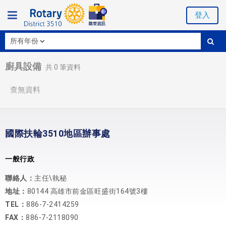
登入
廚具設備
共
0
筆資料
查無資料
國際扶輪3510地區辦事處
一般行政
聯絡人：
主任\執秘
地址：
80144 高雄市前金區旺盛街164號3樓
TEL：
886-7-2414259
FAX：
886-7-2118090