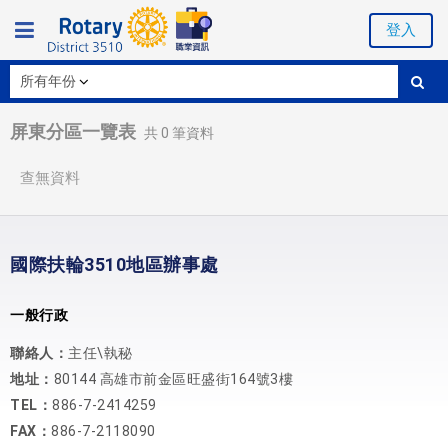
登入
屏東分區一覽表
共
0
筆資料
查無資料
國際扶輪3510地區辦事處
一般行政
聯絡人：
主任\執秘
地址：
80144 高雄市前金區旺盛街164號3樓
TEL：
886-7-2414259
FAX：
886-7-2118090