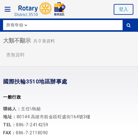
登入
大類不顯示
共
0
筆資料
查無資料
國際扶輪3510地區辦事處
一般行政
聯絡人：
主任\執秘
地址：
80144 高雄市前金區旺盛街164號3樓
TEL：
886-7-2414259
FAX：
886-7-2118090