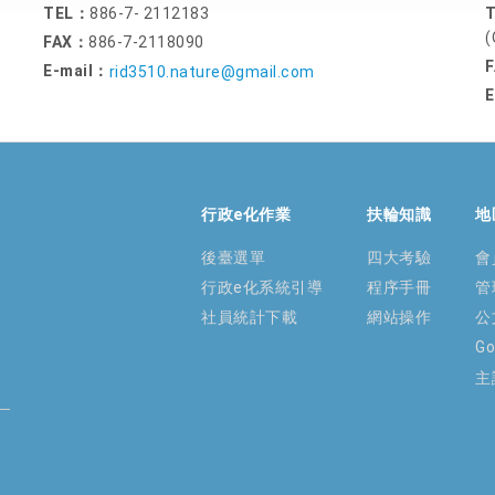
TEL：
886-7- 2112183
(
FAX：
886-7-2118090
E-mail：
rid3510.nature@gmail.com
E
行政e化作業
扶輪知識
地
後臺選單
四大考驗
會
行政e化系統引導
程序手冊
管
社員統計下載
網站操作
公
G
主