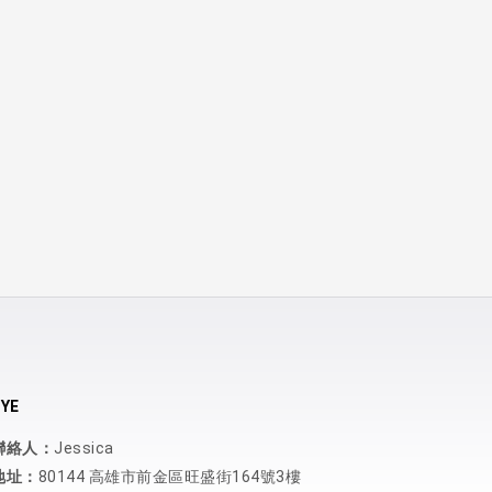
YE
聯絡人：
Jessica
地址：
80144 高雄市前金區旺盛街164號3樓