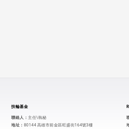
扶輪基金
R
聯絡人：
主任\執秘
地址：
80144 高雄市前金區旺盛街164號3樓