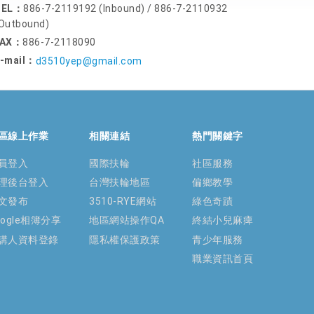
TEL：
886-7-2119192 (Inbound) / 886-7-2110932
Outbound)
FAX：
886-7-2118090
-mail：
d3510yep@gmail.com
區線上作業
相關連結
熱門關鍵字
員登入
國際扶輪
社區服務
理後台登入
台灣扶輪地區
偏鄉教學
文發布
3510-RYE網站
綠色奇蹟
oogle相簿分享
地區網站操作QA
終結小兒麻痺
講人資料登錄
隱私權保護政策
青少年服務
職業資訊首頁