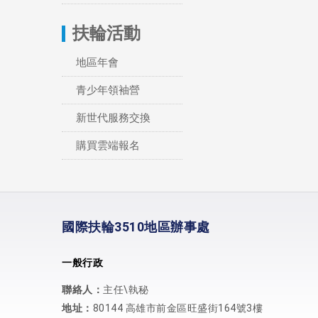
扶輪活動
地區年會
青少年領袖營
新世代服務交換
購買雲端報名
國際扶輪3510地區辦事處
一般行政
聯絡人：
主任\執秘
地址：
80144 高雄市前金區旺盛街164號3樓