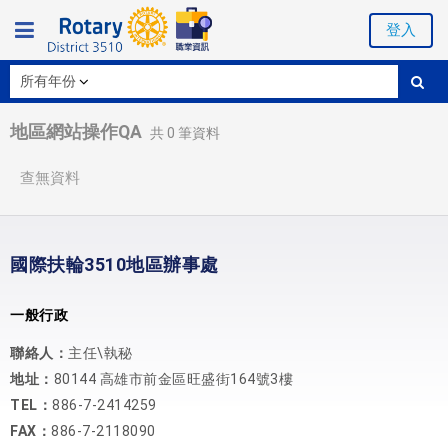
登入
地區網站操作QA
共
0
筆資料
查無資料
國際扶輪3510地區辦事處
一般行政
聯絡人：
主任\執秘
地址：
80144 高雄市前金區旺盛街164號3樓
TEL：
886-7-2414259
FAX：
886-7-2118090