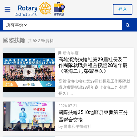
登入
國際扶輪
共
582
筆資料
所有
高雄濱海扶輪社第29屆社長及工
作團隊就職典禮暨授證28週年慶
《濱海二九·榮耀長久》
高雄濱海扶輪社第29屆社長及工作團隊就
職典禮暨授證28週年慶《濱海二九·榮耀
長久》...
影音型錄
2026-07-21
國際扶輪3510地區屏東縣第三分
區聯合交接
by 屏東和平扶輪社