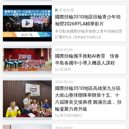
所有
國際扶輪3510地區扶輪青少年領
袖營2026RYLA精華影片
本活動為國際扶輪所推動之青年領袖培育
計畫RYLA（Rotary Youth Le...
影音型錄
2026-02-06
國際扶輪攜手推動AI教育 恆春
半島各國中小導入機器人課程
by 吳淑玲
2026-02-03
國際扶輪3510地區高雄第九分區
大崗山壘球聯隊舉辦第十五、十
六屆隊長交接典禮 圓滿完成 。扶
輪凝聚力再升級
by 新市鎮扶輪社
2026-02-02