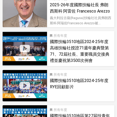
2025-26年度國際扶輪社長 弗朗
西斯科·阿雷佐 Francesco Arezzo
義大利拉古薩(Ragusa)扶輪社社員弗朗西
斯科‧阿瑞佐Francesco Arezzo被...
所有
國際扶輪3510地區2024-25年度
高雄扶輪社授證71週年慶典暨第
71、72屆社長、重要職員交接典
禮並慶祝第3500次例會
影音型錄
所有
國際扶輪3510地區2024-25年度
RYE回顧影片
影音型錄
所有
國際扶輪3510地區第27屆扶青年