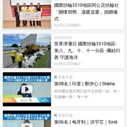
國際扶輪3510地區阿公店扶輪社
「關懷弱勢、溫暖送愛」捐贈儀
式
by 阿公店扶輪社
2026-02-02
世界淨灘日 國際扶輪3510地區-
第八、九、十、十一分區 -團結行
善 守護海洋
by 阿公店扶輪社
所有
第08名 | 印度 | 鄭伊心 | Shikha
當外國交換生開口說中文的那一刻，你一
定會嚇一跳！ 每一年...
影音型錄
所有
第06名 | 匈牙利｜洪宇芯｜Emili