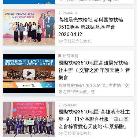
2026-04-14
高雄晨光扶輪社 參與國際扶輪
3510地區 第28屆地區年會
2026.04.12
by 高雄晨光扶輪社
所有
國際扶輪3510地區高雄晨光扶輪
社主辦《 交響之愛‧守護天使 》音
樂會
高雄晨光扶輪社於2026年3月主辦的「交
響之愛‧守護天使」慈...
影音型錄
2026-03-06
國際扶輪3510地區-高雄濱海社主
辦- 9、11分區聯合社服「華山基
金會梓官愛心天使站-年菜捐贈」
by 高雄濱海扶輪社