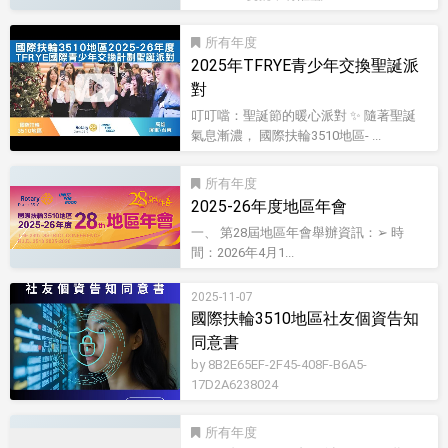
所有
2025年TFRYE青少年交換聖誕派
對
叮叮噹：聖誕節的暖心派對 ✨ 隨著聖誕
氣息漸濃， 國際扶輪3510地區- ...
影音型錄
所有
2025-26年度地區年會
一、 第28屆地區年會舉辦資訊：➢ 時
間：2026年4月1...
2025-11-07
國際扶輪3510地區社友個資告知
同意書
by 8B2E65EF-2F45-408F-B6A5-
17D2A6238024
所有