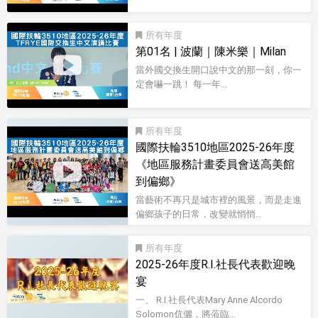
影音型錄
所有
第01名 | 波蘭｜陳米樂｜Milan
當外國交換生開口說中文的那一刻，你一
定會嚇一跳！ 每一年...
影音型錄
所有
國際扶輪3510地區2025-26年度
《地區服務計畫委員會送高美館
到偏鄉》
當藝術不再只是城市裡的風景，而是走進
偏鄉孩子的日常，改變就悄悄...
影音型錄
所有
2025-26年度R.I.社長代表歡迎晚
宴
一、 R.I.社長代表Mary Anne Alcordo
Solomon伉儷，將蒞臨...