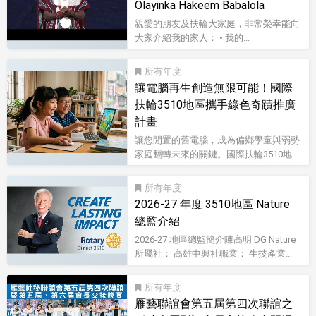
Olayinka Hakeem Babalola
親愛的朋友及扶輪大家庭，非常榮幸能向
大家介紹我的家人： • 我的...
影音型錄
所有
讓電腦再生創造無限可能！國際
扶輪3510地區攜手綠色奇蹟推廣
計畫
讓您閒置的舊電腦，成為偏鄉學童與弱勢
家庭翻轉未來的關鍵。國際扶輪3510地...
所有
2026-27 年度 3510地區 Nature
總監介紹
2026-27 地區總監簡介陳高明 DG Nature
所屬社： 高雄中興社職業： 生技產業...
所有
雁藝聯誼會第五屆第四次聯誼之