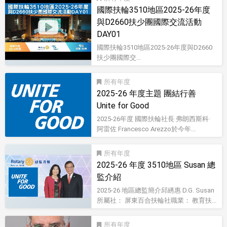
國際扶輪3510地區2025-26年度
與D2660扶少團國際交流活動
DAY01
國際扶輪3510地區2025-26年度與D2660
扶少團國際交...
影音型錄
所有
2025-26 年度主題 團結行善
Unite for Good
2025-26年度 國際扶輪社長 弗朗西斯科·
阿雷佐 Francesco Arezzo於今年...
所有
2025-26 年度 3510地區 Susan 總
監介紹
2025-26 地區總監簡介邱綉惠 D.G. Susan
所屬社： 屏東百合扶輪社職業： 教育扶...
所有