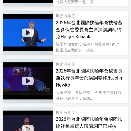
北與大家齊聚一堂，真...
影音型錄
所有
2026年台北國際扶輪年會扶輪基
金會保管委員會主席演講詞柯納
克Holger Knaack
親愛的朋友們，當阿奇‧柯藍夫在1917年
提議成立我們的（扶輪...
影音型錄
所有
2026年台北國際扶輪年會秘書長
兼執行長年會演講詞姜修果John
Hewko
大家早安。各位早安。 今年的年會目前
議程已經過半，我想...
影音型錄
所有
2026年台北國際扶輪年會國際扶
輪社長當選人演講詞巴巴羅拉