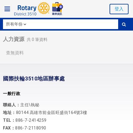
登入
人力資源
共
0
筆資料
查無資料
國際扶輪3510地區辦事處
一般行政
聯絡人：
主任\執秘
地址：
80144 高雄市前金區旺盛街164號3樓
TEL：
886-7-2414259
FAX：
886-7-2118090